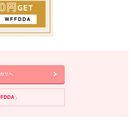
カリへ
FFDDA
」