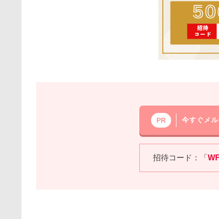
今すぐメル
PR
招待コード：「
W