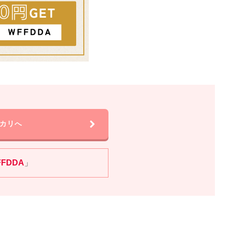
カリへ
FFDDA
」