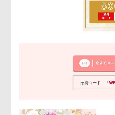
今すぐメル
PR
招待コード：「
W