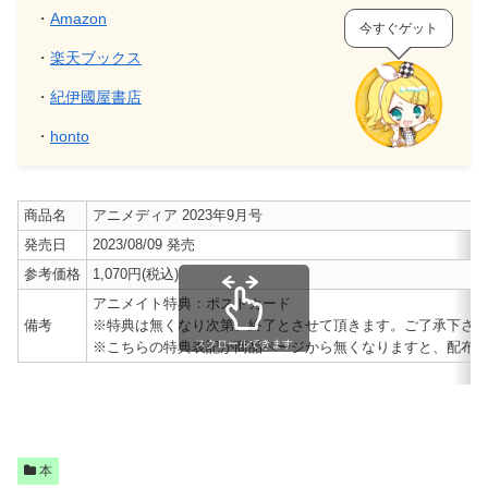
・
Amazon
今すぐゲット
・
楽天ブックス
・
紀伊國屋書店
・
honto
商品名
アニメディア 2023年9月号
発売日
2023/08/09 発売
参考価格
1,070円(税込)
アニメイト特典：ポストカード
備考
※特典は無くなり次第、終了とさせて頂きます。ご了承下さ
スクロールできます
※こちらの特典表記が商品ページから無くなりますと、配布
本