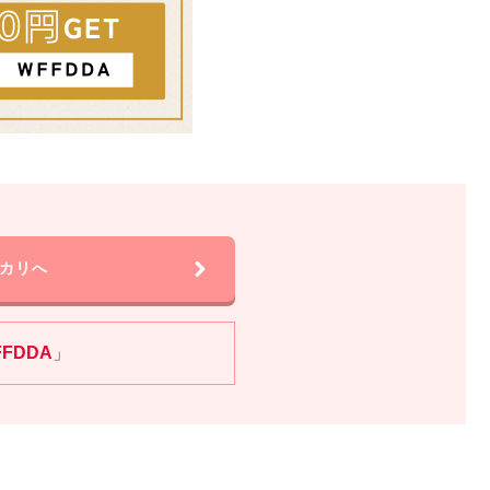
カリへ
FFDDA
」