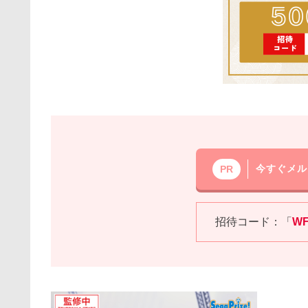
今すぐメル
PR
招待コード：「
W