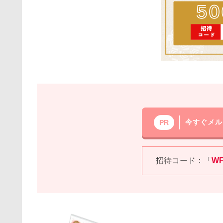
今すぐメル
PR
招待コード：「
W