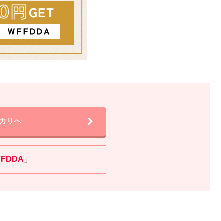
カリへ
FFDDA
」