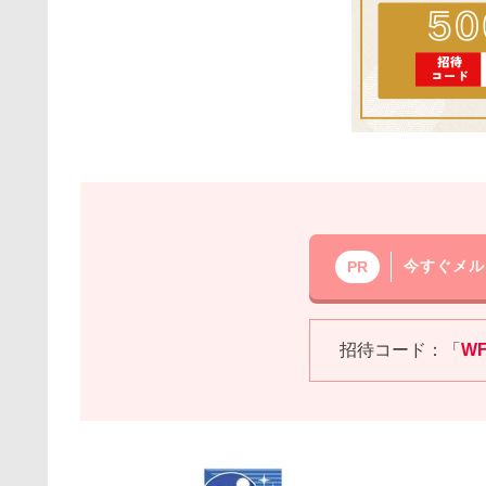
今すぐメル
PR
招待コード：「
W