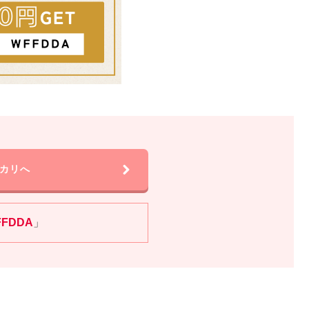
カリへ
FFDDA
」