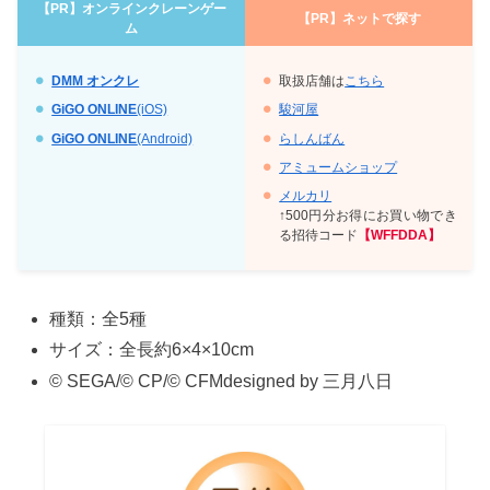
【PR】オンラインクレーンゲー
【PR】
ネットで探す
ム
DMM オンクレ
取扱店舗は
こちら
GiGO ONLINE
(iOS)
駿河屋
GiGO ONLINE
(Android)
らしんばん
アミュームショップ
メルカリ
↑500円分お得にお買い物でき
る招待コード
【WFFDDA】
種類：全5種
サイズ：全長約6×4×10cm
© SEGA/© CP/© CFMdesigned by 三月八日