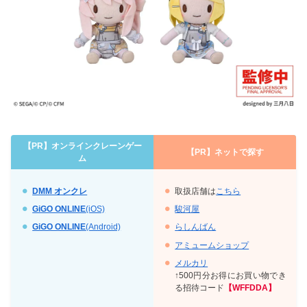
【PR】オンラインクレーンゲー
【PR】
ネットで探す
ム
DMM オンクレ
取扱店舗は
こちら
GiGO ONLINE
(iOS)
駿河屋
GiGO ONLINE
(Android)
らしんばん
アミュームショップ
メルカリ
↑500円分お得にお買い物でき
る招待コード
【WFFDDA】