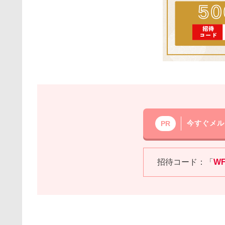
今すぐメル
PR
招待コード：「
W