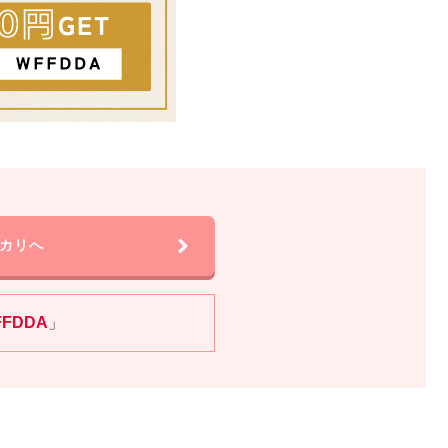
カリへ
FFDDA
」