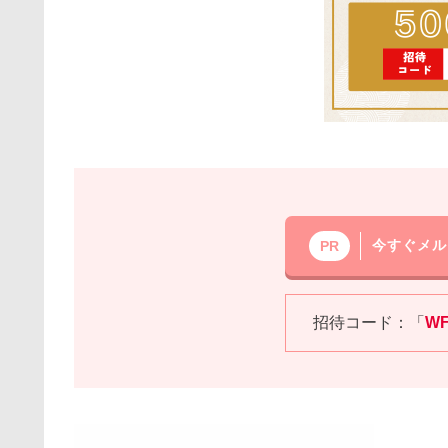
今すぐメル
PR
招待コード：「
W