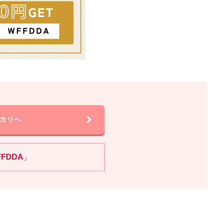
カリへ
FFDDA
」